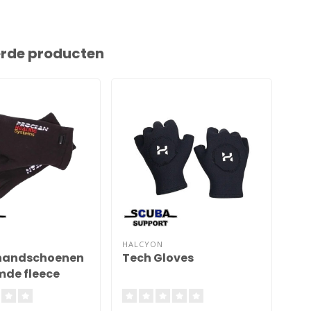
erde producten
HALCYON
SF 
handschoenen
Tech Gloves
Ve
de fleece
ha