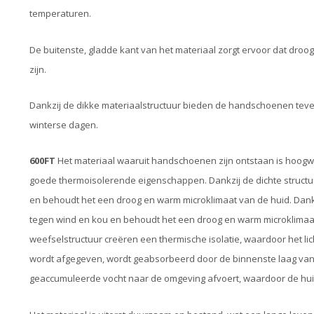
temperaturen.
De buitenste, gladde kant van het materiaal zorgt ervoor dat dro
zijn.
Dankzij de dikke materiaalstructuur bieden de handschoenen teven
winterse dagen.
600FT
Het materiaal waaruit handschoenen zijn ontstaan is hoogw
goede thermoisolerende eigenschappen. Dankzij de dichte structuu
en behoudt het een droog en warm microklimaat van de huid. Dankzij
tegen wind en kou en behoudt het een droog en warm microklimaat
weefselstructuur creëren een thermische isolatie, waardoor het lic
wordt afgegeven, wordt geabsorbeerd door de binnenste laag van de
geaccumuleerde vocht naar de omgeving afvoert, waardoor de huid 