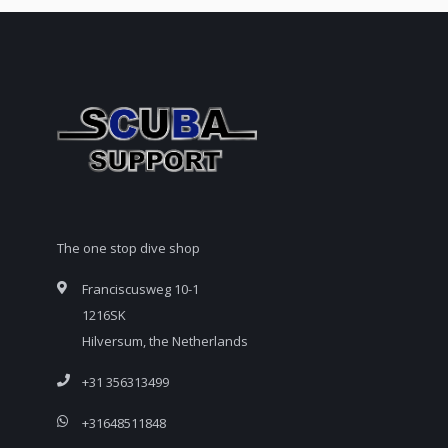
The one stop dive shop
Franciscusweg 10-1
1216SK
Hilversum, the Netherlands
+31 356313499
+31648511848