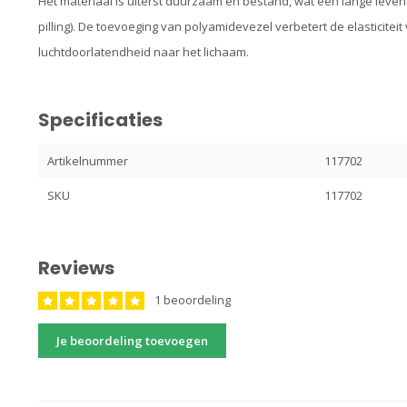
Het materiaal is uiterst duurzaam en bestand, wat een lange levens
pilling). De toevoeging van polyamidevezel verbetert de elasticitei
luchtdoorlatendheid naar het lichaam.
Specificaties
Artikelnummer
117702
SKU
117702
Reviews
1 beoordeling
Je beoordeling toevoegen