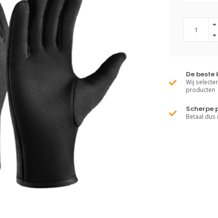
De beste 
Wij selecte
producten
Scherpe p
Betaal dus 