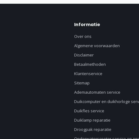
Informatie
Over ons
Algemene voorwaarden
Disclaimer
Betaalmethoden
Klantenservice
Sitemap
Ademautomaten service
Duikcomputer en duikhorloge serv
Duikfles service
Duiklamp reparatie
Droogpak reparatie
Onderwaterscooter service en o