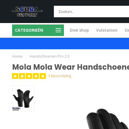
CATEGORIEËN
Dive shop
Vulstation
O
ice in eigen werkplaats
Snel en vakkund
Home
/
Handschoenen Pro 2.0
Mola Mola Wear Handschoene
1 beoordeling