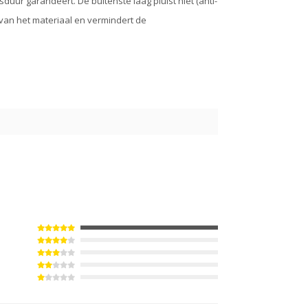
duur garandeert. De buitenste laag pluist niet (anti-
t van het materiaal en vermindert de