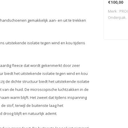
€100,00
Merk : PRO
Onderpak.
oghandschoenen gemakkelijk aan- en uit te trekken
s uitstekende isolatie tegen wind en kou tijdens
aardig fleece dat wordt gekenmerkt door zeer
r biedt het uitstekende isolatie tegen wind en kou
 de dichte structuur biedt het uitstekende isolatie
 van de huid. De microscopische luchtzakken in de
haam warm blijft. Het zweet dat tijdens inspanning
 stof, terwijl de buitenste laag het
droog blijft en natuurlijk ademt.