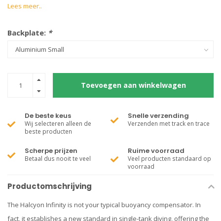
Lees meer..
Backplate:
*
Toevoegen aan winkelwagen
De beste keus
Snelle verzending
Wij selecteren alleen de
Verzenden met track en trace
beste producten
Scherpe prijzen
Ruime voorraad
Betaal dus nooit te veel
Veel producten standaard op
voorraad
Productomschrijving
The Halcyon Infinity is not your typical buoyancy compensator. In
fact, it establishes a new standard in single-tank diving, offering the