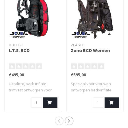
HOLLIS
ZEAGLE
L.T.S. BCD
Zena BCD Women
€495,00
€595,00
Ultralicht, back-inflate
Speciaal voor vrouwen
trimvest ontworpen voor
ontworpen back-inflate
duikers die..
BCD die uitzond..