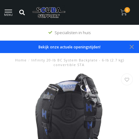
0
MENU
Specialisten in huis
Bekijk onze actuele openingstijden!
Home
/
Infinity 20-lb BC System Backplate - 6-lb (2.7 kg)
convertible STA