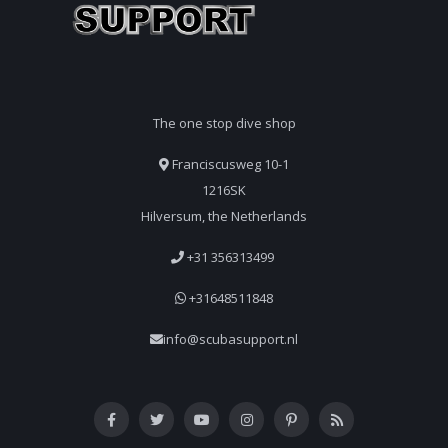
The one stop dive shop
Franciscusweg 10-1
1216SK
Hilversum, the Netherlands
+31 356313499
+31648511848
info@scubasupport.nl