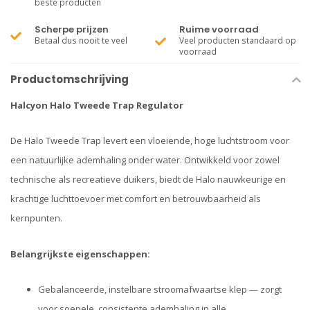
beste producten
Scherpe prijzen
Ruime voorraad
Betaal dus nooit te veel
Veel producten standaard op
voorraad
Productomschrijving
Halcyon Halo Tweede Trap Regulator
De Halo Tweede Trap levert een vloeiende, hoge luchtstroom voor
een natuurlijke ademhaling onder water. Ontwikkeld voor zowel
technische als recreatieve duikers, biedt de Halo nauwkeurige en
krachtige luchttoevoer met comfort en betrouwbaarheid als
kernpunten.
Belangrijkste eigenschappen:
Gebalanceerde, instelbare stroomafwaartse klep — zorgt
voor soepele, consistente ademhaling in alle