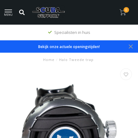
0
MENU
Specialisten in huis
Bekijk onze actuele openingstijden!
Home
/
Halo Tweede trap