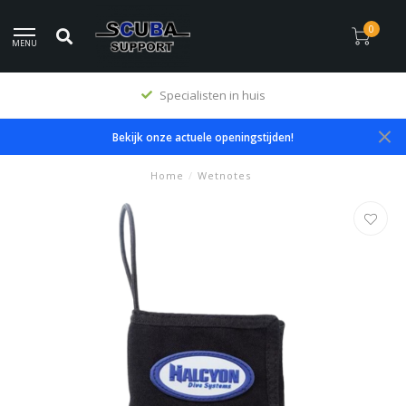
0
MENU
Specialisten in huis
Bekijk onze actuele openingstijden!
Home
/
Wetnotes