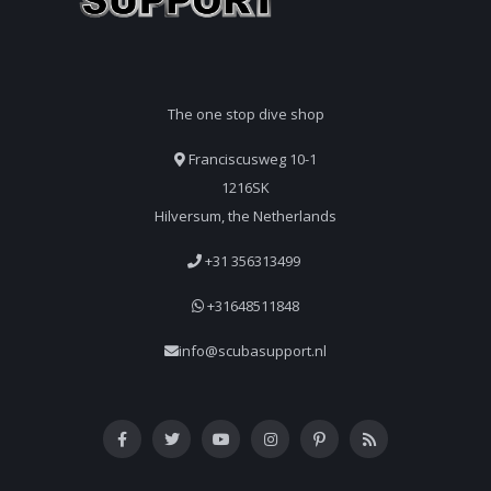
The one stop dive shop
Franciscusweg 10-1
1216SK
Hilversum, the Netherlands
+31 356313499
+31648511848
info@scubasupport.nl