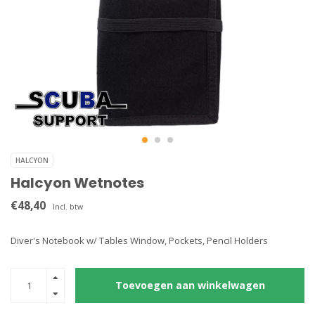
HALCYON
Halcyon Wetnotes
€48,40
Incl. btw
Diver's Notebook w/ Tables Window, Pockets, Pencil Holders
Toevoegen aan winkelwagen