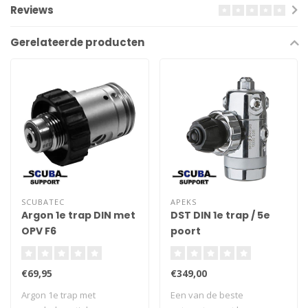
Reviews
Gerelateerde producten
SCUBATEC
APEKS
Argon 1e trap DIN met
DST DIN 1e trap / 5e
OPV F6
poort
€69,95
€349,00
Argon 1e trap met
Een van de beste