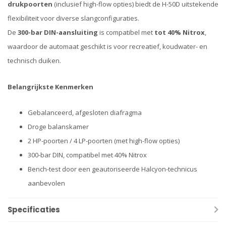
drukpoorten
(inclusief high-flow opties) biedt de H-50D uitstekende
flexibiliteit voor diverse slangconfiguraties.
De
300-bar DIN-aansluiting
is compatibel met
tot 40% Nitrox
,
waardoor de automaat geschikt is voor recreatief, koudwater- en
technisch duiken.
Belangrijkste Kenmerken
Gebalanceerd, afgesloten diafragma
Droge balanskamer
2 HP-poorten / 4 LP-poorten (met high-flow opties)
300-bar DIN, compatibel met 40% Nitrox
Bench-test door een geautoriseerde Halcyon-technicus
aanbevolen
Specificaties