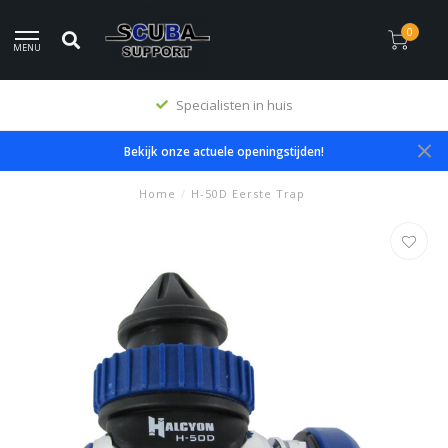
0
MENU
Specialisten in huis
Bekijk onze actuele openingstijden!
Home
/
H-50D Eerste Trap