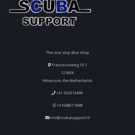
The one stop dive shop
Franciscusweg 10-1
1216SK
Hilversum, the Netherlands
+31 356313499
+31648511848
info@scubasupport.nl