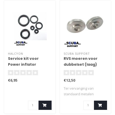
HALCYON
SCUBA SUPPORT
Service kit voor
RVS moeren voor
Power inflator
dubbelset (laag)
€6,95
€12,50
Ter vervanging van
standaard metalen
vleugelmoeren op dubbel..