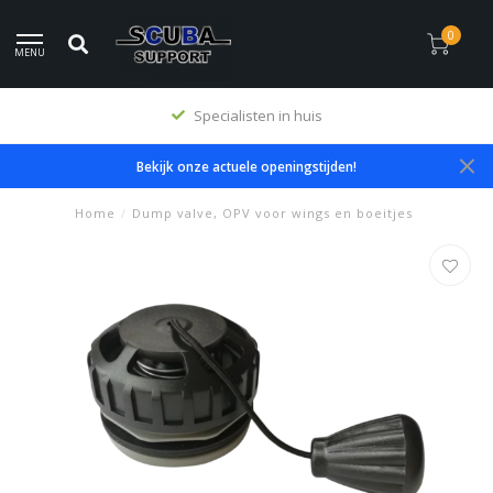
0
MENU
Premium producten
Bekijk onze actuele openingstijden!
Home
/
Dump valve, OPV voor wings en boeitjes