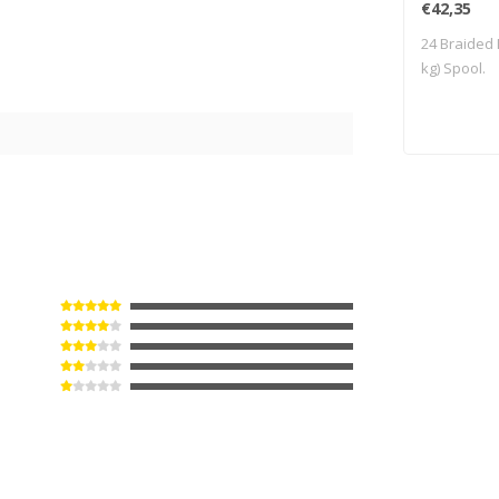
€42,35
24 Braided N
kg) Spool.