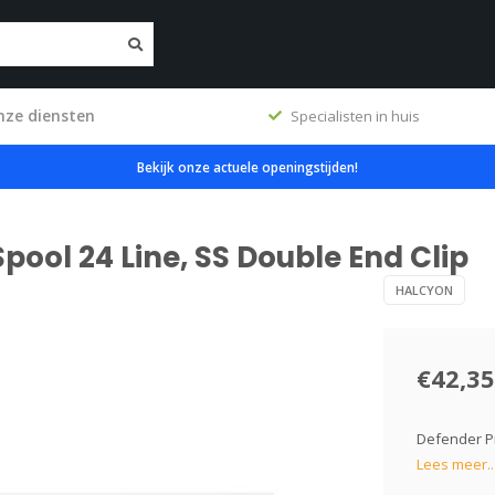
nze diensten
ig
Specialisten in huis
Bekijk onze actuele openingstijden!
pool 24 Line, SS Double End Clip
HALCYON
€42,35
Defender Pr
Lees meer..