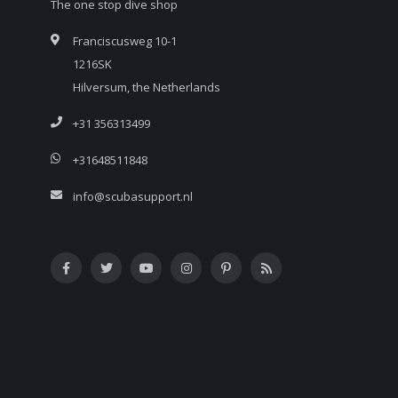
The one stop dive shop
Franciscusweg 10-1
1216SK
Hilversum, the Netherlands
+31 356313499
+31648511848
info@scubasupport.nl