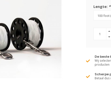
Lengte:
*
De beste 
Wij selecte
producten
Scherpe p
Betaal dus 