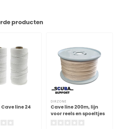
erde producten
DIRZONE
SCU
 Cave line 24
Cave line 200m, lijn
Al
voor reels en spoeltjes
2mm