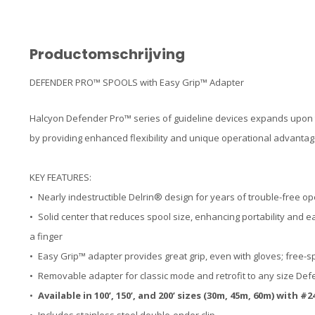
Productomschrijving
DEFENDER PRO™ SPOOLS with Easy Grip™ Adapter
Halcyon Defender Pro™ series of guideline devices expands upon t
by providing enhanced flexibility and unique operational advantag
KEY FEATURES:
• Nearly indestructible Delrin® design for years of trouble-free op
• Solid center that reduces spool size, enhancing portability and e
a finger
• Easy Grip™ adapter provides great grip, even with gloves; free-sp
• Removable adapter for classic mode and retrofit to any size De
•
Available in 100’, 150’, and 200’ sizes (30m, 45m, 60m) with #2