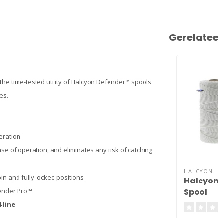
Gerelate
he time-tested utility of Halcyon Defender™ spools
es.
eration
ase of operation, and eliminates any risk of catching
HALCYON
in and fully locked positions
Halcyon
Spool
fender Pro™
4 line