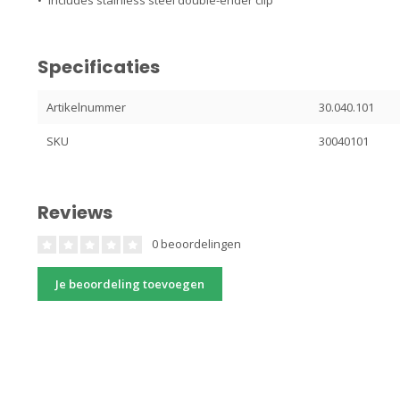
• Includes stainless steel double-ender clip
Specificaties
Artikelnummer
30.040.101
SKU
30040101
Reviews
0 beoordelingen
Je beoordeling toevoegen