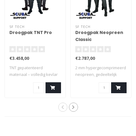
SF TECH
SF TECH
Droogpak TNT Pro
Droogpak Neopreen
Classic
€3.458,00
€2.787,00
TNT gepatenteerd
2 mm hypergecomprimeerd
materiaal – volledig kevlar
neopreen, gedeeltelijk
beschermd – op ..
kevlar besche..