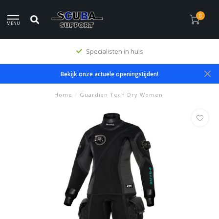
0
MENU
Specialisten in huis
Bekijk onze actuele openingstijden!
Home
/
Guardian Tech Dry Women