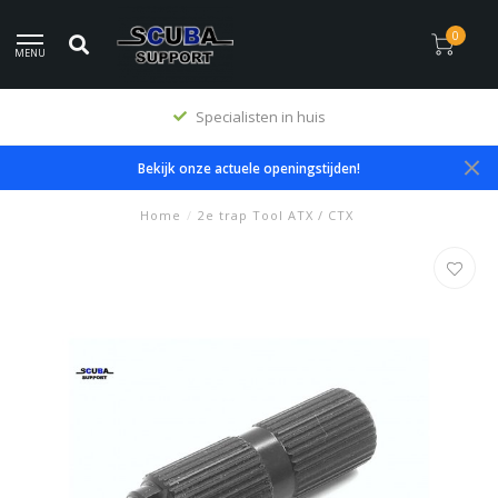
0
MENU
Specialisten in huis
Bekijk onze actuele openingstijden!
Home
/
2e trap Tool ATX / CTX