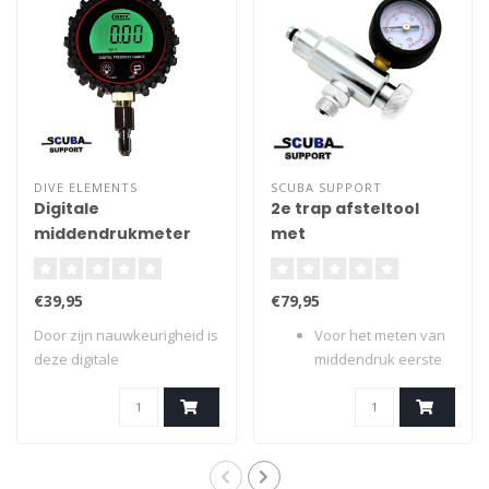
DIVE ELEMENTS
SCUBA SUPPORT
Digitale
2e trap afsteltool
middendrukmeter
met
middendrukmeter
Basic
€39,95
€79,95
Door zijn nauwkeurigheid is
Voor het meten van
deze digitale
middendruk eerste
middendrukmeter ze..
trap en het tes..