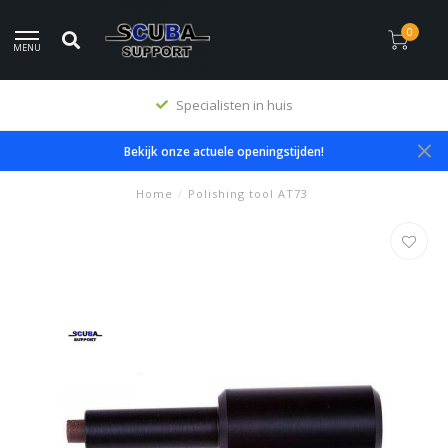
0
MENU
Specialisten in huis
Bekijk onze actuele openingstijden!
Home
/
Polishing tool AT73