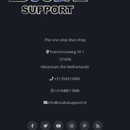
The one stop dive shop
Franciscusweg 10-1
1216SK
Hilversum, the Netherlands
+31 356313499
+31648511848
info@scubasupport.nl