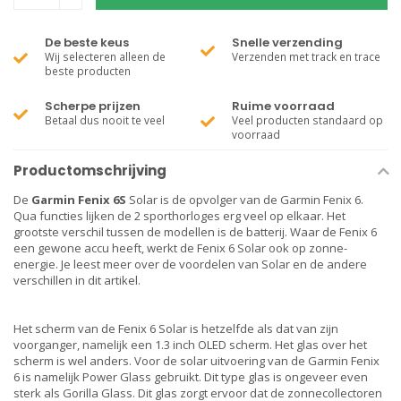
De beste keus
Snelle verzending
Wij selecteren alleen de
Verzenden met track en trace
beste producten
Scherpe prijzen
Ruime voorraad
Betaal dus nooit te veel
Veel producten standaard op
voorraad
Productomschrijving
De
Garmin Fenix 6S
Solar is de opvolger van de Garmin Fenix 6.
Qua functies lijken de 2 sporthorloges erg veel op elkaar. Het
grootste verschil tussen de modellen is de batterij. Waar de Fenix 6
een gewone accu heeft, werkt de Fenix 6 Solar ook op zonne-
energie. Je leest meer over de voordelen van Solar en de andere
verschillen in dit artikel.
Het scherm van de Fenix 6 Solar is hetzelfde als dat van zijn
voorganger, namelijk een 1.3 inch OLED scherm. Het glas over het
scherm is wel anders. Voor de solar uitvoering van de Garmin Fenix
6 is namelijk Power Glass gebruikt. Dit type glas is ongeveer even
sterk als Gorilla Glass. Dit glas zorgt ervoor dat de zonnecollectoren