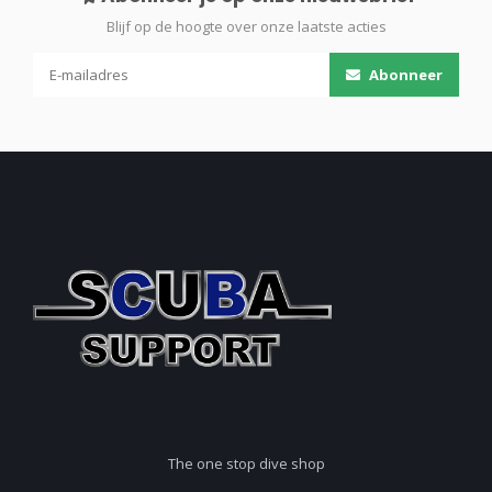
Blijf op de hoogte over onze laatste acties
Abonneer
The one stop dive shop