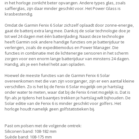
in het horloge zonlicht beter opvangen. Andere types glas, zoals
saffierglas, zijn daar minder geschikt voor. Het Power Glass is
krasbestendig.
Omdat de Garmin Fenix 6 Solar zichzelf oplaadt door zonne-energie,
gaat de batterij extra lang mee. Dankzij de solar technologie doe je
tot wel 24 dagen met één batterijlading. Naast deze technologie
heeft Garmin ook andere handige functies om je batterijduur te
verlengen, zoals de expeditiemodus en Power Manager. Die
functies in combinatie met de lichtenergie sensoren in het scherm
zorgen voor een enorm lange batterijduur van minstens 24 dagen.
Handig, als je een hekel hebt aan opladen.
Hoewel de meeste functies van de Garmin Fenix 6 Solar
overeenkomen met die van zijn voorganger, zijn er een aantal kleine
verschillen. Zo is het bij de Fenix 6 Solar mogelijk om je hartslag
onder water te meten, waar dat bij de Fenix 6 niet mogelijk is. Dat is
fijn als je tijdens het baantjes trekken je hartslag wilt bijhouden. De
Solar editie van de Fenix 6 is minder geschikt voor golfers. Het
horloge houdt namelijk geen golfstatistieken bij.
Past om polsen met de volgende omtrek:
Siliconen band: 108-182 mm
Suède band: 108-175 mm