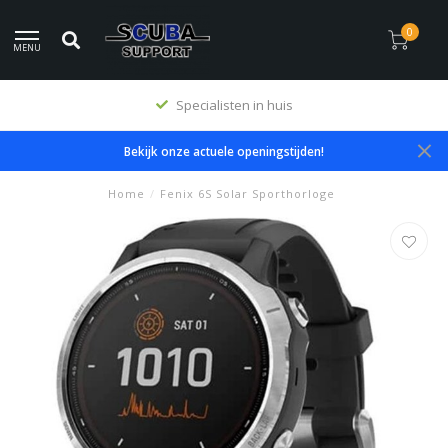
0
MENU
Specialisten in huis
Bekijk onze actuele openingstijden!
Home
/
Fenix 6S Solar Sporthorloge