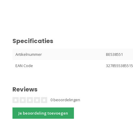
Specificaties
Artikelnummer
BE538551
EAN Code
327855538551
Reviews
0 beoordelingen
Je beoordeling toevoegen