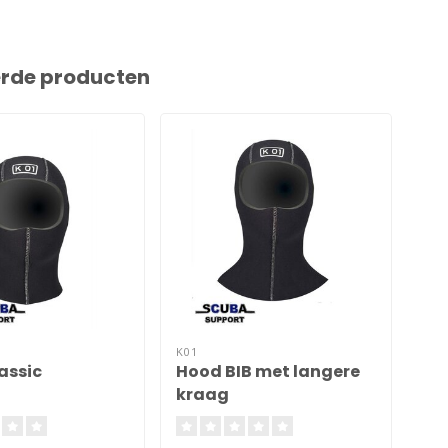
erde producten
K01
BAR
assic
Hood BIB met langere
Ex
kraag