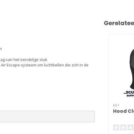
Gerelate
t
aag van het eendelige stuk
ir Escape-systeem om luchtbellen die zich in de
K01
Hood Cl