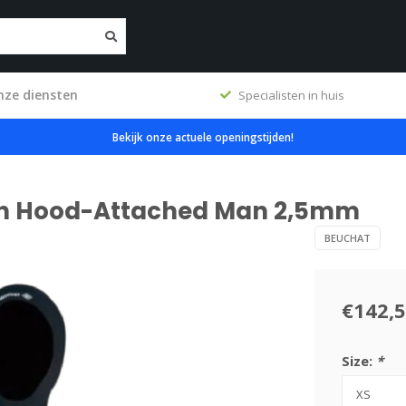
nze diensten
ig
Specialisten in huis
Bekijk onze actuele openingstijden!
th Hood-Attached Man 2,5mm
BEUCHAT
€142,
Size:
*