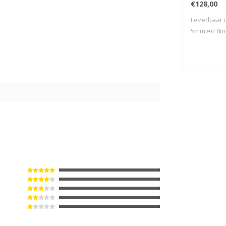
€128,00
Leverbaar i
5mm en 8mm 
5