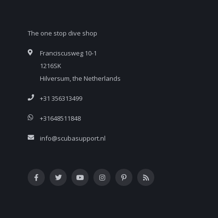
The one stop dive shop
Franciscusweg 10-1
1216SK
Hilversum, the Netherlands
+31 356313499
+31648511848
info@scubasupport.nl