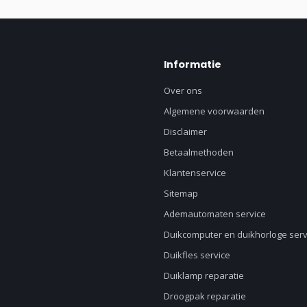
Informatie
Over ons
Algemene voorwaarden
Disclaimer
Betaalmethoden
Klantenservice
Sitemap
Ademautomaten service
Duikcomputer en duikhorloge serv
Duikfles service
Duiklamp reparatie
Droogpak reparatie