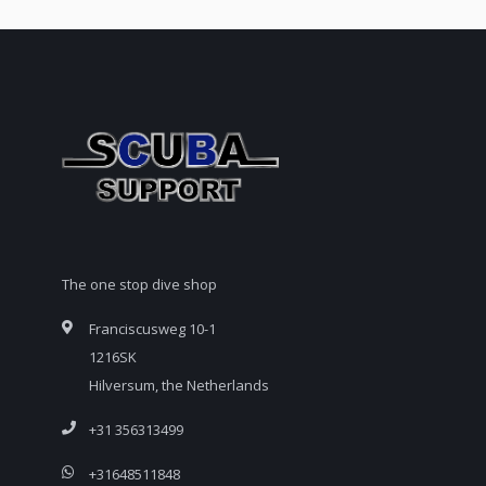
The one stop dive shop
Franciscusweg 10-1
1216SK
Hilversum, the Netherlands
+31 356313499
+31648511848