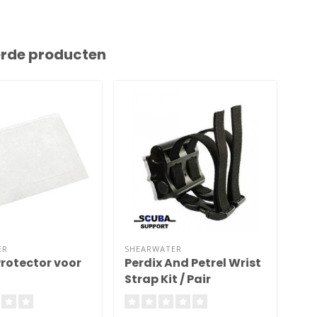
erde producten
ER
SHEARWATER
SHE
rotector voor
Perdix And Petrel Wrist
Per
Strap Kit / Pair
O-