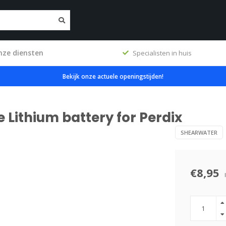
nze diensten
ig
Specialisten in huis
Bekijk onze actuele openingstijden!
 Lithium battery for Perdix
SHEARWATER
€8,95