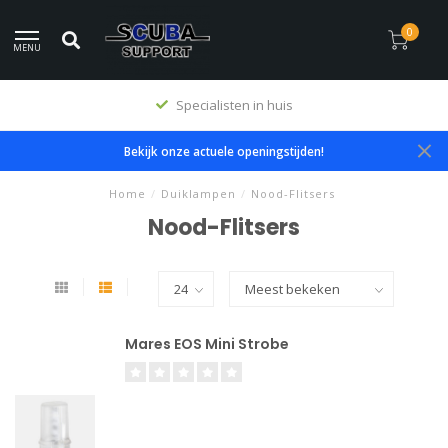
0
MENU
Specialisten in huis
Bekijk onze actuele openingstijden!
Home
/
Duiklampen
/
Nood-Flitsers
Nood-Flitsers
Mares EOS Mini Strobe