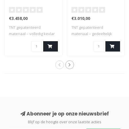
€3.458,00
€3.010,00
TNT gepatenteerd
TNT gepatenteerd
materiaal – volledig kevlar
materiaal – gedeeltelijk
beschermd – op ..
kevlar beschermd –..
Abonneer je op onze nieuwsbrief
Blijf op de hoogte over onze laatste acties