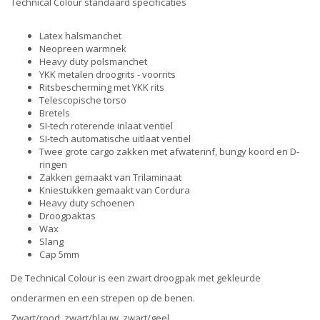
Technical Colour standaard specificaties
Latex halsmanchet
Neopreen warmnek
Heavy duty polsmanchet
YKK metalen droogrits - voorrits
Ritsbescherming met YKK rits
Telescopische torso
Bretels
SI-tech roterende inlaat ventiel
SI-tech automatische uitlaat ventiel
Twee grote cargo zakken met afwaterinf, bungy koord en D-
ringen
Zakken gemaakt van Trilaminaat
Kniestukken gemaakt van Cordura
Heavy duty schoenen
Droogpaktas
Wax
Slang
Cap 5mm
De Technical Colour is een zwart droogpak met gekleurde
onderarmen en een strepen op de benen.
Zwart/rood, zwart/blauw, zwart/geel