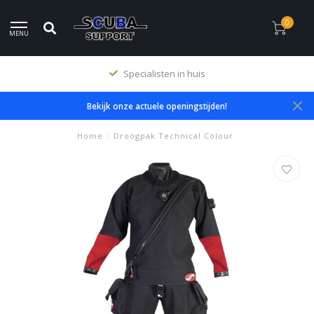
0
MENU
Specialisten in huis
Bekijk onze actuele openingstijden!
Home
/
Droogpak Technical Colour