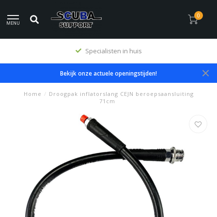
0
MENU
Specialisten in huis
Bekijk onze actuele openingstijden!
Home
/
Droogpak inflatorslang CEJN beroepsaansluiting
71cm