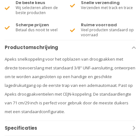
De beste keus
Snelle verzending
Wij selecteren alleen de
Verzenden met track en trace
beste producten
Scherpe prijzen
Ruime voorraad
Betaal dus nooit te veel
Veel producten standaard op
voorraad
Productomschrijving
Apeks snelkoppeling voor het opblazen van droogpakken met
directe toevoerslang met standaard 3/8" UNF-aansluiting, ontworpen
om te worden aangesloten op een handige en geschikte
lagedrukuitgang op de eerste trap van een ademautomaat. Past op
Apeks droogpakventielen met CEJN-koppeling. De standaardlengte
van 71 cm/29 inch is perfect voor gebruik door de meeste duikers
met een standaardconfiguratie.
Specificaties