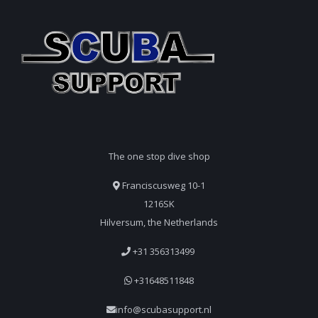
The one stop dive shop
Franciscusweg 10-1
1216SK
Hilversum, the Netherlands
+31 356313499
+31648511848
info@scubasupport.nl