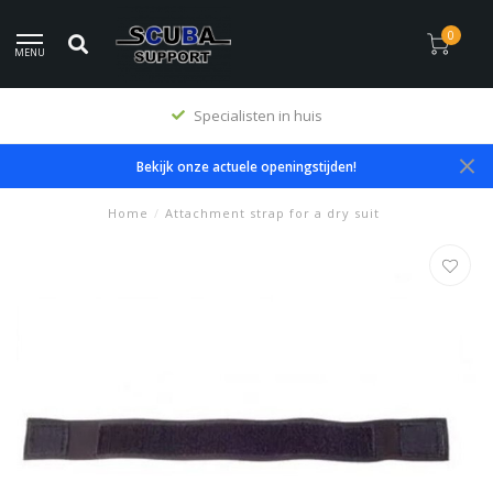
0
MENU
Specialisten in huis
Bekijk onze actuele openingstijden!
Home
/
Attachment strap for a dry suit