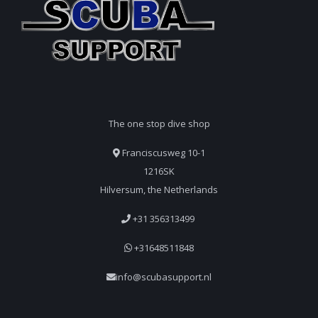
The one stop dive shop
Franciscusweg 10-1
1216SK
Hilversum, the Netherlands
+31 356313499
+31648511848
info@scubasupport.nl