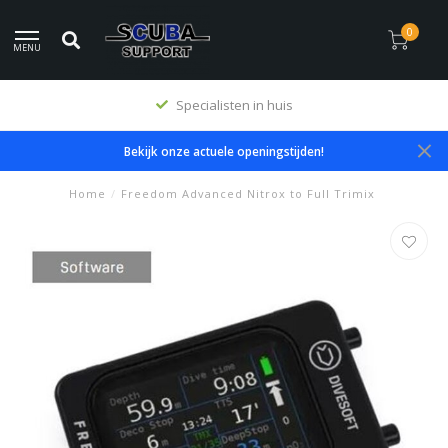
0
MENU
Specialisten in huis
Bekijk onze actuele openingstijden!
Home
/
Freedom Advanced Nitrox to Full Trimix