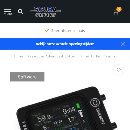
0
MENU
Specialisten in huis
Bekijk onze actuele openingstijden!
Home
/
Freedom Advanced Bottom Timer to Full Trimix