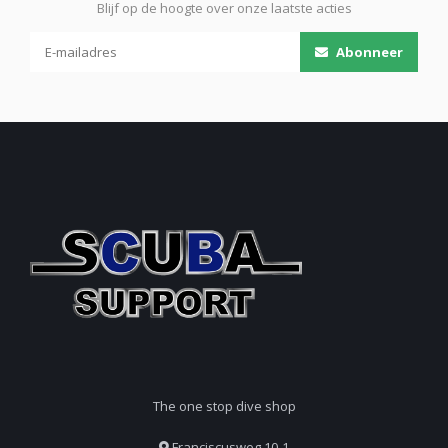
Blijf op de hoogte over onze laatste acties
Abonneer
The one stop dive shop
Franciscusweg 10-1