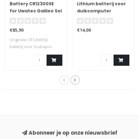
Battery CR12300SE
Lithium batterij voor
for Uwatec Galileo Sol
duikcomputer
Battery
Kit/Luna/Terra Color
€85,90
€14,00
0
Originele CR12600SE
batterij voor Scubapro
Duikcomputers
Abonneer je op onze nieuwsbrief