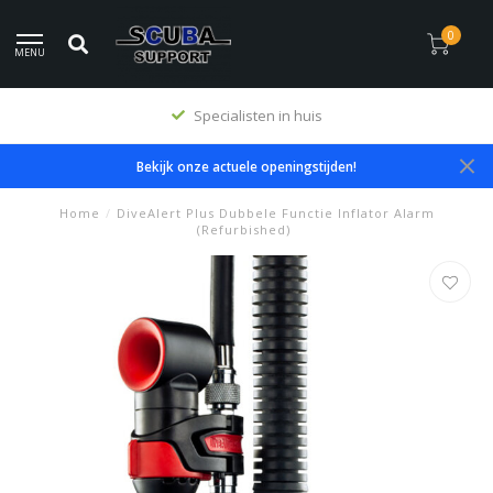
0
MENU
Specialisten in huis
Bekijk onze actuele openingstijden!
Home
/
DiveAlert Plus Dubbele Functie Inflator Alarm
(Refurbished)