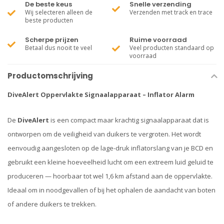
De beste keus
Snelle verzending
Wij selecteren alleen de
Verzenden met track en trace
beste producten
Scherpe prijzen
Ruime voorraad
Betaal dus nooit te veel
Veel producten standaard op
voorraad
Productomschrijving
DiveAlert Oppervlakte Signaalapparaat – Inflator Alarm
De
DiveAlert
is een compact maar krachtig signaalapparaat dat is
ontworpen om de veiligheid van duikers te vergroten. Het wordt
eenvoudig aangesloten op de lage-druk inflatorslang van je BCD en
gebruikt een kleine hoeveelheid lucht om een extreem luid geluid te
produceren — hoorbaar tot wel 1,6 km afstand aan de oppervlakte.
Ideaal om in noodgevallen of bij het ophalen de aandacht van boten
of andere duikers te trekken.