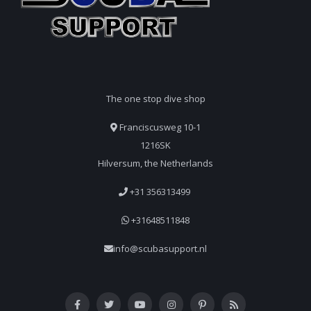
The one stop dive shop
Franciscusweg 10-1
1216SK
Hilversum, the Netherlands
+31 356313499
+31648511848
info@scubasupport.nl