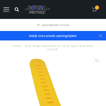
0
MENU
Specialisten in huis
Bekijk onze actuele openingstijden!
Home
/
Dive Strap extension for iDive Sport and iDive
COLOR