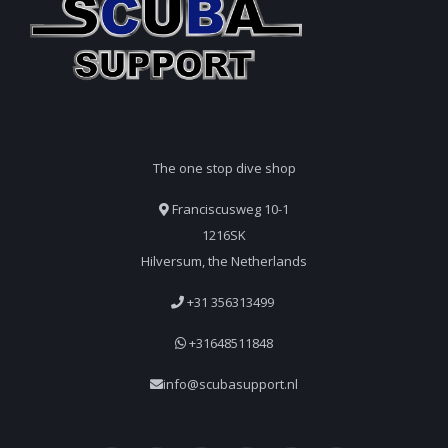
The one stop dive shop
Franciscusweg 10-1
1216SK
Hilversum, the Netherlands
+31 356313499
+31648511848
info@scubasupport.nl