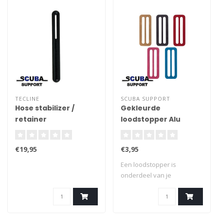
TECLINE
SCUBA SUPPORT
Hose stabilizer /
Gekleurde
retainer
loodstopper Alu
€19,95
€3,95
Een loodstopper is
onderdeel van je
duikuitrusting. Het is e..