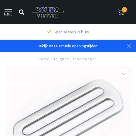
0
MENU
Specialisten in huis
Bekijk onze actuele openingstijden!
Home
/
tri glide - loodstopper