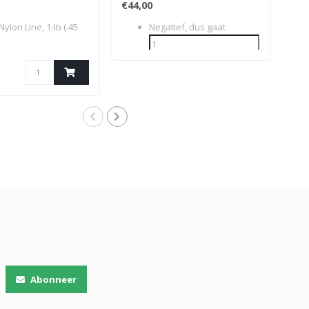
€44,00
€42
ylon Line, 1-lb (.45
Negatief, dus gaat
Def
Line
Abonneer