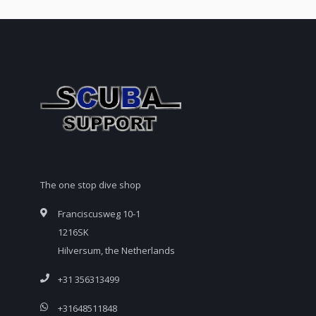
The one stop dive shop
Franciscusweg 10-1
1216SK
Hilversum, the Netherlands
+31 356313499
+31648511848