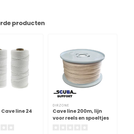
erde producten
DIRZONE
HAL
 Cave line 24
Cave line 200m, lijn
De
voor reels en spoeltjes
Spo
2mm
Do