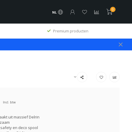
0
NL
Premium producten
Incl. btw
akt uit massief Delrin
rzaam
 safety en deco spool