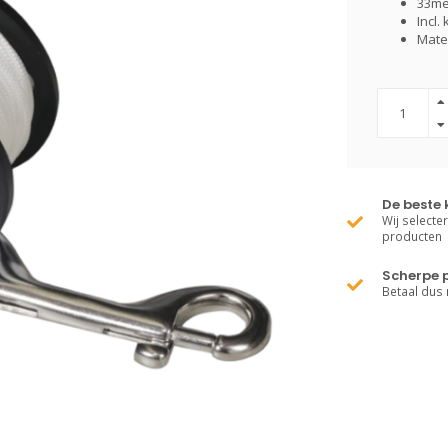
33me
Incl.
Mate
De beste 
Wij selecte
producten
Scherpe p
Betaal dus 