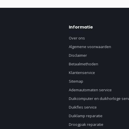
Informatie
Over ons
Algemene voorwaarden
Disclaimer
Betaalmethoden
Klantenservice
Sitemap
Ademautomaten service
Duikcomputer en duikhorloge serv
Duikfles service
Duiklamp reparatie
Droogpak reparatie