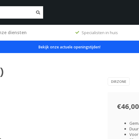
nze diensten
ig
Specialisten in huis
Bekijk onze actuele openingstijden!
)
DIRZONE
€46,00
Gema
Duu
Voor