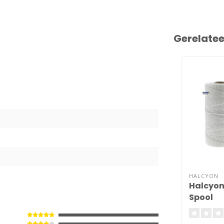
Gerelate
5
HALCYON
Halcyon
Spool