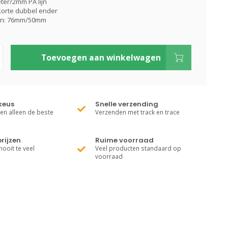
ter/2mm PA lijn
 korte dubbel ender
n: 76mm/50mm
Toevoegen aan winkelwagen
keus
Snelle verzending
ren alleen de beste
Verzenden met track en trace
rijzen
Ruime voorraad
nooit te veel
Veel producten standaard op
voorraad