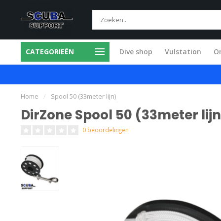
CATEGORIEËN
Dive shop
Vulstation
O
ice in eigen werkplaats
Snel en vakkund
Home
/
Spool 50 (33meter lijn)
DirZone Spool 50 (33meter lijn
0 beoordelingen