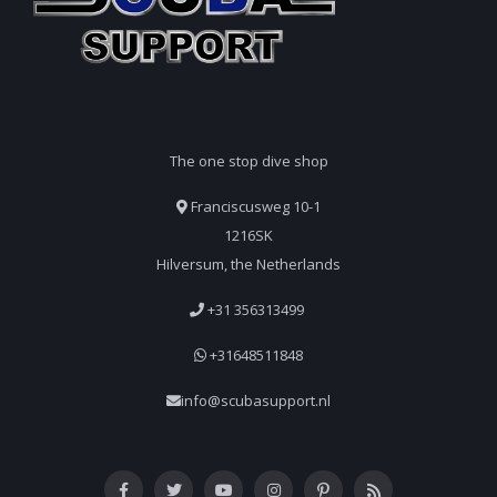
The one stop dive shop
Franciscusweg 10-1
1216SK
Hilversum, the Netherlands
+31 356313499
+31648511848
info@scubasupport.nl