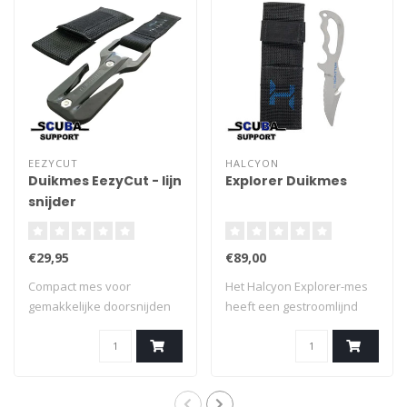
EEZYCUT
HALCYON
Duikmes EezyCut - lijn
Explorer Duikmes
snijder
€29,95
€89,00
Compact mes voor
Het Halcyon Explorer-mes
gemakkelijke doorsnijden
heeft een gestroomlijnd
van lijn en touw ..
ontwerp, id..