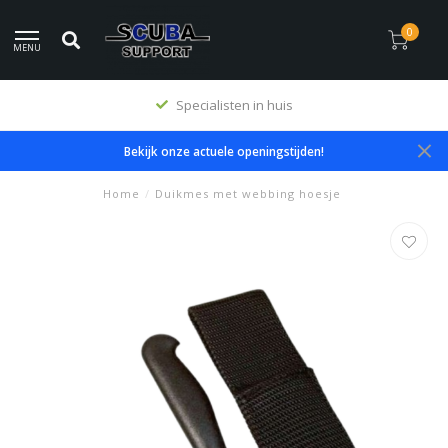
0
MENU
Specialisten in huis
Bekijk onze actuele openingstijden!
Home
/
Duikmes met webbing hoesje