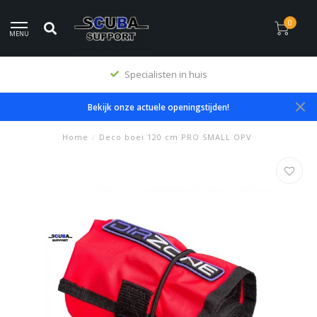
0
MENU
Specialisten in huis
Bekijk onze actuele openingstijden!
Home
/
Deco boei 120 cm PRO SMALL OPV