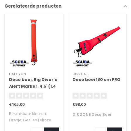
Gerelateerde producten
HALCYON
DIRZONE
Deco boei, Big Diver's
Deco boei 180 cm PRO
Alert Marker, 4.5' (1.4
m) long, closed
circuit
€165,00
€98,00
Beschikbare kleuren:
DIR ZONE Deco Boei
Oranje, Geel en Felroze
leverba..