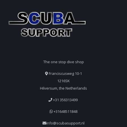
The one stop dive shop
Franciscusweg 10-1
1216SK
Hilversum, the Netherlands
+31 356313499
+31648511848
info@scubasupport.nl