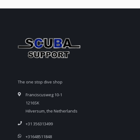
The one stop dive shop
Franciscusweg 10-1
1216SK
Hilversum, the Netherlands
+31 356313499
+31648511848