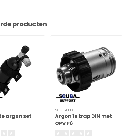
erde producten
SCUBATEC
DIR
e argon set
Argon 1e trap DIN met
Arg
OPV F6