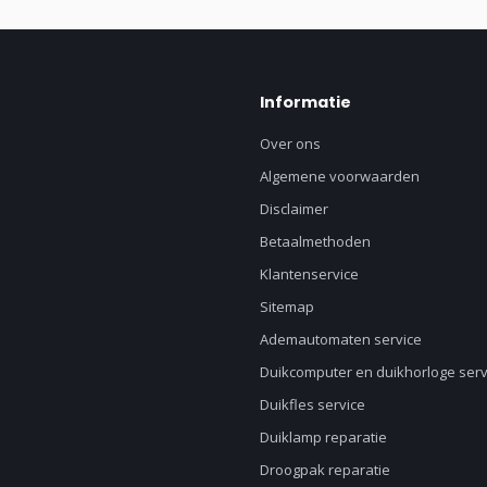
Informatie
Over ons
Algemene voorwaarden
Disclaimer
Betaalmethoden
Klantenservice
Sitemap
Ademautomaten service
Duikcomputer en duikhorloge serv
Duikfles service
Duiklamp reparatie
Droogpak reparatie