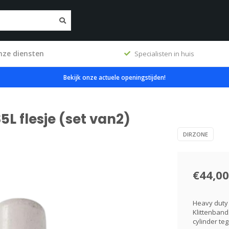
nze diensten
ig
Specialisten in huis
Bekijk onze actuele openingstijden!
5L flesje (set van2)
DIRZONE
€44,00
Heavy duty 
Klittenband
cylinder teg