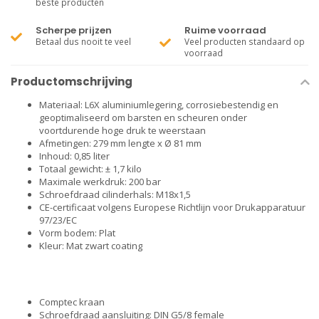
beste producten
Scherpe prijzen
Ruime voorraad
Betaal dus nooit te veel
Veel producten standaard op
voorraad
Productomschrijving
Materiaal: L6X aluminiumlegering, corrosiebestendig en
geoptimaliseerd om barsten en scheuren onder
voortdurende hoge druk te weerstaan
Afmetingen: 279 mm lengte x Ø 81 mm
Inhoud: 0,85 liter
Totaal gewicht: ± 1,7 kilo
Maximale werkdruk: 200 bar
Schroefdraad cilinderhals: M18x1,5
CE-certificaat volgens Europese Richtlijn voor Drukapparatuur
97/23/EC
Vorm bodem: Plat
Kleur: Mat zwart coating
Comptec kraan
Schroefdraad aansluiting: DIN G5/8 female