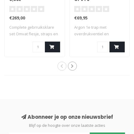
€269,00
€69,95
Complete gebrruiksklare
Argon 1e trap met
set Omvat flesje, straps en
overdrukventiel en
1e trap
hogedruk uitgang voor e..
Abonneer je op onze nieuwsbrief
Blijf op de hoogte over onze laatste acties