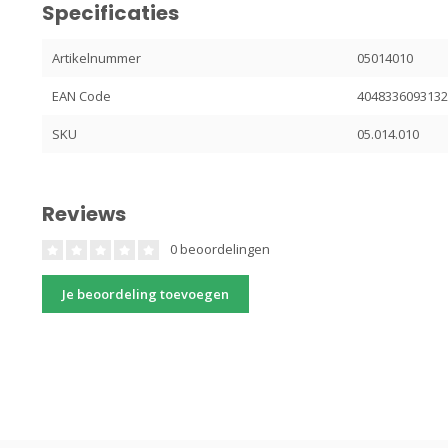
Specificaties
Artikelnummer
05014010
EAN Code
404833609313
SKU
05.014.010
Reviews
0 beoordelingen
Je beoordeling toevoegen