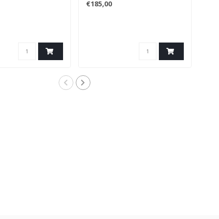
€185,00
€98