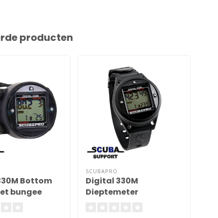
erde producten
SCUBAPRO
SU
 330M Bottom
Digital 330M
Di
et bungee
Dieptemeter
SM