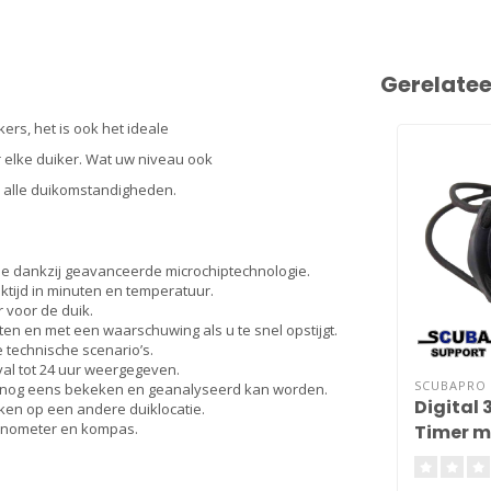
Gerelate
ers, het is ook het ideale
 elke duiker. Wat uw niveau ook
er alle duikomstandigheden.
ie dankzij geavanceerde microchiptechnologie.
ktijd in minuten en temperatuur.
r voor de duik.
n en met een waarschuwing als u te snel opstijgt.
 technische scenario’s.
val tot 24 uur weergegeven.
SCUBAPRO
ik nog eens bekeken en geanalyseerd kan worden.
Digital
en op een andere duiklocatie.
manometer en kompas.
Timer m
mount