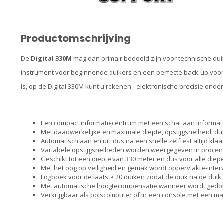
Productomschrijving
De
Digital 330M
mag dan primair bedoeld zijn voor technische duik
instrument voor beginnende duikers en een perfecte back-up voor
is, op de Digital 330M kunt u rekenen - elektronische precisie ond
Een compact informatiecentrum met een schat aan informat
Met daadwerkelijke en maximale diepte, opstijgsnelheid, dui
Automatisch aan en uit, dus na een snelle zelftest altijd klaa
Variabele opstijgsnelheden worden weergegeven in procente
Geschikt tot een diepte van 330 meter en dus voor alle diepe
Met het oog op veiligheid en gemak wordt oppervlakte-inter
Logboek voor de laatste 20 duiken zodat de duik na de du
Met automatische hoogtecompensatie wanneer wordt gedok
Verkrijgbaar als polscomputer of in een console met een 