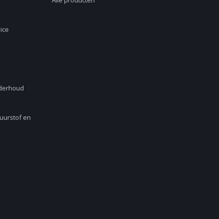
Alle producten
ice
nderhoud
Zuurstof en