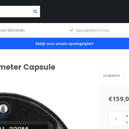
nze diensten
ig
Specialisten in huis
Bekijk onze actuele openingstijden!
emeter Capsule
SCUBAPRO
€159,