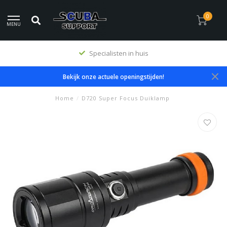
0
MENU
Specialisten in huis
Bekijk onze actuele openingstijden!
Home
/
D720 Super Focus Duiklamp