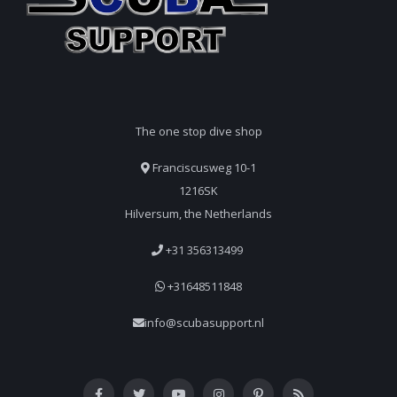
The one stop dive shop
Franciscusweg 10-1
1216SK
Hilversum, the Netherlands
+31 356313499
+31648511848
info@scubasupport.nl