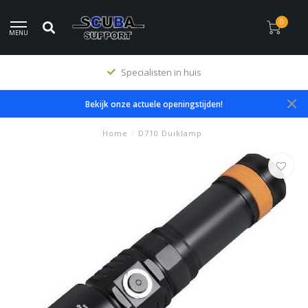
0
MENU
Specialisten in huis
Bekijk onze actuele openingstijden!
Home
/
D710 Duiklamp