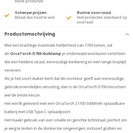
beste producten
Scherpe prijzen
Ruime voorraad
Betaal dus nooit te veel
Veel producten standaard op
voorraad
Productomschrijving
Met een krachtige maximale helderheid van 1700 lumen, zal
de
OrcaTorch D700 duiklamp
je onderwateravonturen verlichten
die een heldere straal, eenvoudige bediening en een lange looptijd
vereisen.
Als je het soort duiker bent dat de voorkeur geeft aan eenvoudige,
gebruiksvriendelijke uitrusting, dan is de OrcaTorch D700 misschien
wel de beste keuze.
Het wordt geleverd met een OrcaTorch 21700 5000mAh oplaadbare
batterij met USB Type-C oplaadpoort.
Het maakt gebruik van een smalle en gerichte lichtstraal, perfect om
je weg te leiden in de donkerste omgevingen, inclusief grotten en