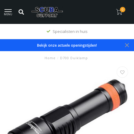
0
MENU
Specialisten in huis
Bekijk onze actuele openingstijden!
Home
/
D700 Duiklamp