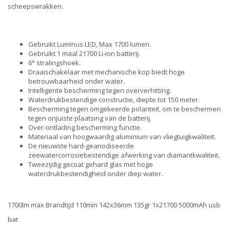
scheepswrakken.
Gebruikt Luminus LED, Max 1700 lumen.
Gebruikt 1 maal 21700 Li-ion batterij.
6° stralingshoek.
Draaischakelaar met mechanische kop biedt hoge
betrouwbaarheid onder water.
Intelligente bescherming tegen oververhitting.
Waterdrukbestendige constructie, diepte tot 150 meter.
Bescherming tegen omgekeerde polariteit, om te beschermen
tegen onjuiste plaatsing van de batterij.
Over-ontlading bescherming functie.
Materiaal van hoogwaardig aluminium van vliegtuigkwaliteit.
De nieuwste hard-geanodiseerde
zeewatercorrosiebestendige afwerking van diamantkwaliteit.
Tweezijdig gecoat gehard glas met hoge
waterdrukbestendigheid onder diep water.
1700lm max Brandtijd 110min 142x36mm 135gr 1x21700 5000mAh usb
bat