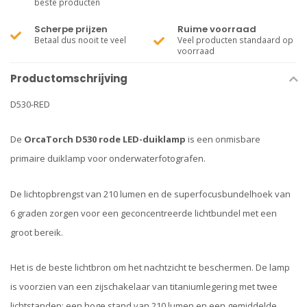
beste producten
Scherpe prijzen
Ruime voorraad
Betaal dus nooit te veel
Veel producten standaard op
voorraad
Productomschrijving
D530-RED
De
OrcaTorch D530 rode LED-duiklamp
is een onmisbare
primaire duiklamp voor onderwaterfotografen.
De lichtopbrengst van 210 lumen en de superfocusbundelhoek van
6 graden zorgen voor een geconcentreerde lichtbundel met een
groot bereik.
Het is de beste lichtbron om het nachtzicht te beschermen. De lamp
is voorzien van een zijschakelaar van titaniumlegering met twee
lichtstanden: een hoge stand van 210 lumen en een gemiddelde