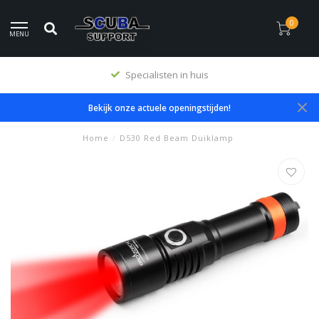
0
MENU
Specialisten in huis
Bekijk onze actuele openingstijden!
Home
/
D530 Red Beam Duiklamp