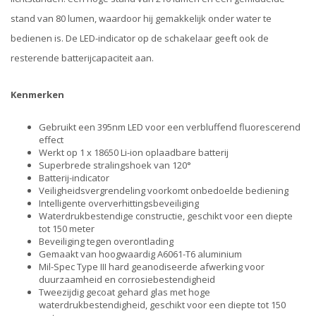
stand van 80 lumen, waardoor hij gemakkelijk onder water te
bedienen is. De LED-indicator op de schakelaar geeft ook de
resterende batterijcapaciteit aan.
Kenmerken
Gebruikt een 395nm LED voor een verbluffend fluorescerend
effect
Werkt op 1 x 18650 Li-ion oplaadbare batterij
Superbrede stralingshoek van 120°
Batterij-indicator
Veiligheidsvergrendeling voorkomt onbedoelde bediening
Intelligente oververhittingsbeveiliging
Waterdrukbestendige constructie, geschikt voor een diepte
tot 150 meter
Beveiliging tegen overontlading
Gemaakt van hoogwaardig A6061-T6 aluminium
Mil-Spec Type III hard geanodiseerde afwerking voor
duurzaamheid en corrosiebestendigheid
Tweezijdig gecoat gehard glas met hoge
waterdrukbestendigheid, geschikt voor een diepte tot 150