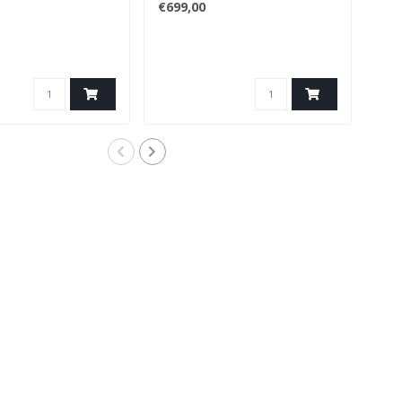
€699,00
€46
De S
gebr