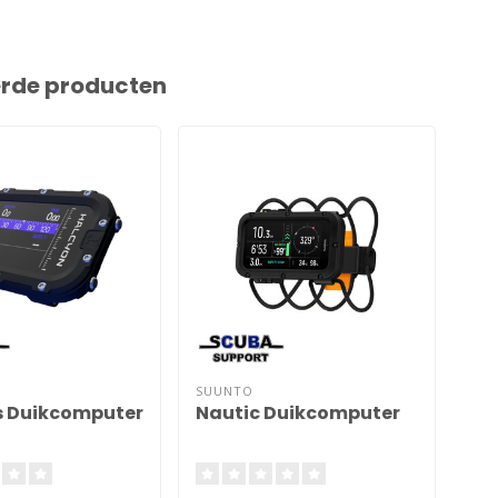
erde producten
SUUNTO
SU
 Duikcomputer
Nautic Duikcomputer
D4