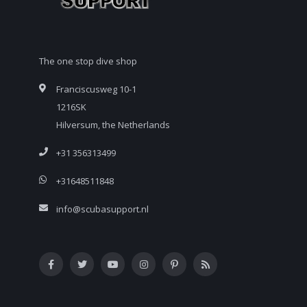
The one stop dive shop
Franciscusweg 10-1
1216SK
Hilversum, the Netherlands
+31 356313499
+31648511848
info@scubasupport.nl