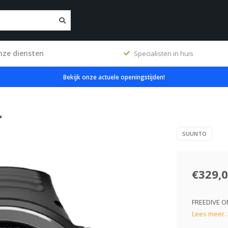
nze diensten
ig
Specialisten in huis
Bekijk onze actuele openingstijden!
r
SUUNTO
€329,
FREEDIVE ON
Lees meer..