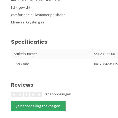
maximale diepte van 100 meter
licht gewicht
comfortabele Elastomer polsband
Mineraal Crystel glas
Specificaties
Artikelnummer
SS023198000
EAN Code
641708420517
Reviews
0 beoordelingen
Je beoordeling toevoegen