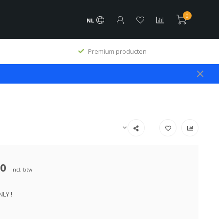
0
NL
Premium producten
00
Incl. btw
LY !