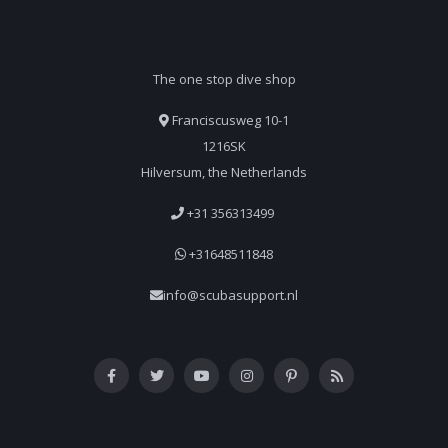
The one stop dive shop
Franciscusweg 10-1
1216SK
Hilversum, the Netherlands
+31 356313499
+31648511848
info@scubasupport.nl