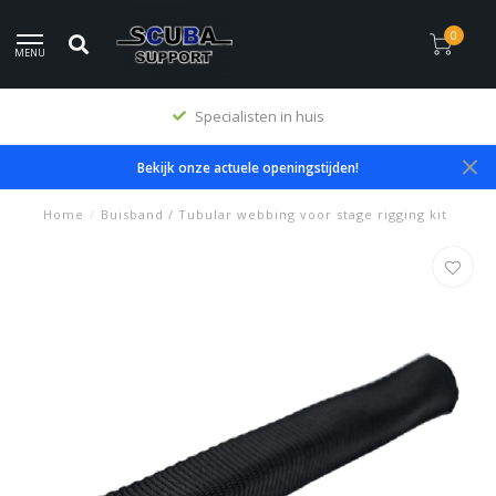
0
MENU
Premium producten
Bekijk onze actuele openingstijden!
Home
/
Buisband / Tubular webbing voor stage rigging kit