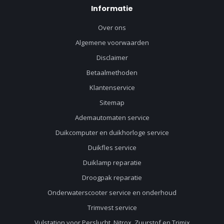
Informatie
Over ons
Algemene voorwaarden
Disclaimer
Betaalmethoden
Klantenservice
Sitemap
Ademautomaten service
Duikcomputer en duikhorloge service
Duikfles service
Duiklamp reparatie
Droogpak reparatie
Onderwaterscooter service en onderhoud
Trimvest service
Vulstation voor Perslucht, Nitrox, Zuurstof en Trimix