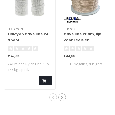
HALCYON
DIRZONE
Halcyon Cave line 24
Cave line 200m, lijn
Spool
voor reels en
spoeltjes 2mm
€42,35
€44,00
24 Braided Nylon Line, 1-lb
Negatief, dus gaat
(.45 kg) Spool.