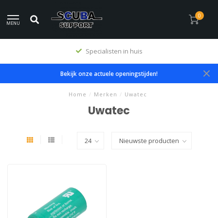
0
MENU
Specialisten in huis
Bekijk onze actuele openingstijden!
Home
/
Merken
/
Uwatec
Uwatec