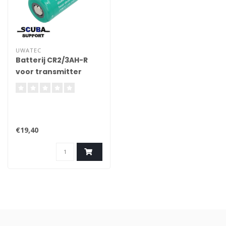
UWATEC
Batterij CR2/3AH-R
voor transmitter
UWATEC Smart+ /
AirZ+ / Galileo
SOL/Galileo LUNA
€19,40