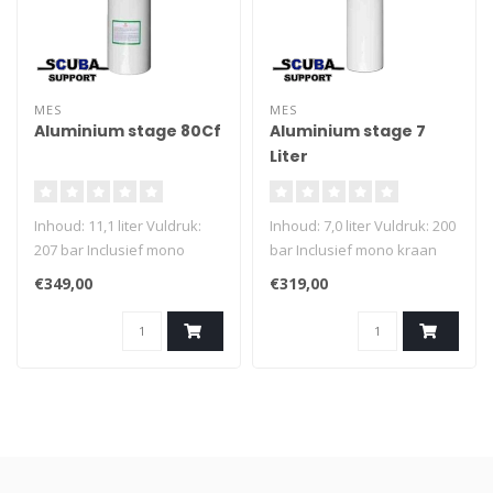
MES
MES
Aluminium stage 80Cf
Aluminium stage 7
Liter
Inhoud: 11,1 liter Vuldruk:
Inhoud: 7,0 liter Vuldruk: 200
207 bar Inclusief mono
bar Inclusief mono kraan
kraan met rubberen
met rubberen kraanknop
€349,00
€319,00
kraanknop Schroefdraad
Schroefdraad cilinderhals:
cilinderhals: M25x2
M25x2 Schroefdraad 1e
Schroefdraad 1e trap: DIN
trap: DIN G5/8 Gewicht: 9,8
G5/8 Gewicht: 14,5 kg
kg (inclusief kraan) Lengte:
(inclusief kraan) Lengte: 662
620 mm, diameter: 152 mm
mm, diameter: 184 mm
Materiaal: Aluminium
Materiaal: Aluminium
ongecoat
ongecoat