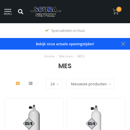
0
MENU
Specialisten in huis
Bekijk onze actuele openingstijden!
Home
/
Merken
/
MES
MES