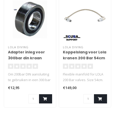
LOLA DIVING
LOLA DIVING
Adapter inleg voor
Koppelslang voor Lola
300bar din kraan
kranen 200 Bar 54cm
Om 200bar DIN aansluiting
Flexible manifold for LOLA
te gebruiken in een 300 bar
200 Bar valves. Size 54cm.
din aansluiting. Vulring
Stainless steel hose.
€12,95
€149,00