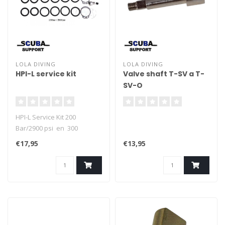
LOLA DIVING
LOLA DIVING
HPI-L service kit
Valve shaft T-SV a T-
SV-O
HPI-L Service Kit 200
Bar/2900 psi en 300
Bar/4350 psi.
€17,95
€13,95