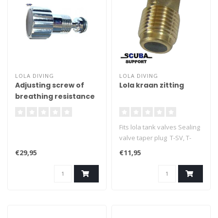
LOLA DIVING
LOLA DIVING
Adjusting screw of
Lola kraan zitting
breathing resistance
2st. regulator APEKS
20 and 40
Fits lola tank valves Sealing
valve taper plug T-SV, T-
SVO a SV
€29,95
€11,95