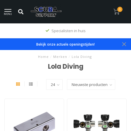
0
MENU
Specialisten in huis
Bekijk onze actuele openingstijden!
Home
/
Merken
/
Lola Diving
Lola Diving