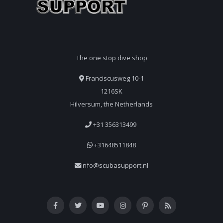
The one stop dive shop
Franciscusweg 10-1
1216SK
Hilversum, the Netherlands
+31 356313499
+31648511848
info@scubasupport.nl