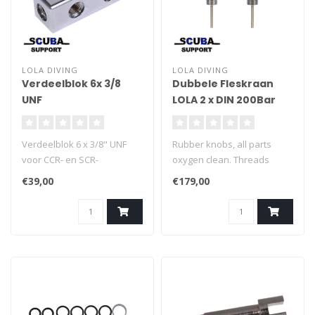
LOLA DIVING
LOLA DIVING
Verdeelblok 6x 3/8
Dubbele Fleskraan
UNF
LOLA 2 x DIN 200Bar
Verdeelblok 6 x 3/8" UNF
Rubber knobs, all parts
voor CCR- en SCR-
oxygen clean. Threads
apparaten. 2x
options:M25x2 and G3/4
€39,00
€179,00
bevestigingsdraad M3.
European standard US
standardLola double valve -
Right, 200Bar, suitable as
single tank valve or as the
rught side of the manifold
for the doubles.