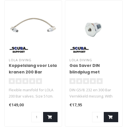
LOLA DIVING
LOLA DIVING
Koppelslang voor Lola
Gas Saver DIN
kranen 200 Bar
blindplug met
ontluchting
Flexible manifold for LOLA
DIN G5/8. 232 en 300 Bar
200 Bar valves. Size 51cm.
Vernikkeld messing. With
Stainless steel hose.
venting screw.
€149,00
€17,95