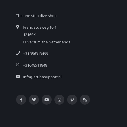
The one stop dive shop
Franciscusweg 10-1
1216SK
Hilversum, the Netherlands
+31 356313499
+31648511848
info@scubasupport.nl