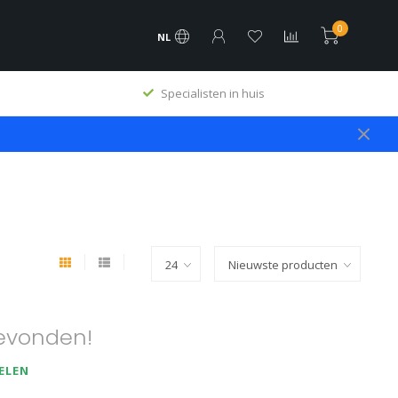
0
NL
Specialisten in huis
evonden!
ELEN