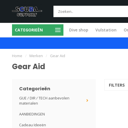
CATEGORIEËN
Dive shop
Vulstation
O
mium producten
Alle service in eigen w
Home
/
Merken
/
Gear Aid
Gear Aid
FILTERS
Categorieën
GUE / DIR / TECH aanbevolen
materialen
AANBIEDINGEN
Cadeau Ideeën