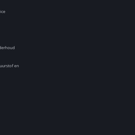
ice
nderhoud
Zuurstof en