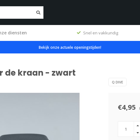
nze diensten
erkplaats
Snel en vakkundig
Bekijk onze actuele openingstijden!
 de kraan - zwart
Q DIVE
€4,95