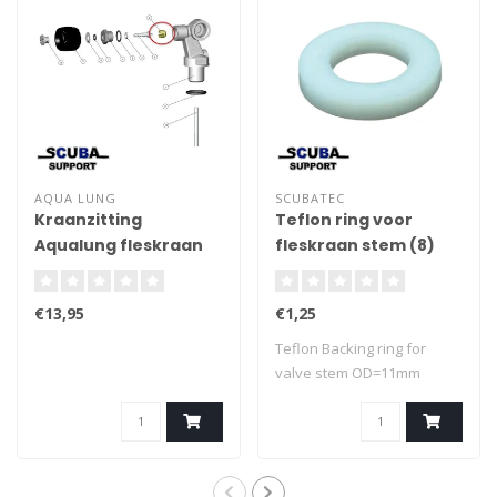
AQUA LUNG
SCUBATEC
Kraanzitting
Teflon ring voor
Aqualung fleskraan
fleskraan stem (8)
€13,95
€1,25
Teflon Backing ring for
valve stem OD=11mm
ID=6,5mm Thickn..