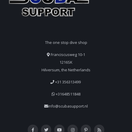
The one stop dive shop
Franciscusweg 10-1
1216SK
Hilversum, the Netherlands
+31 356313499
+31648511848
info@scubasupport.nl