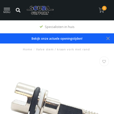
0
MENU
Specialisten in huis
Bekijk onze actuele openingstijden!
Home
/
Valve stem / kraan vork met rand