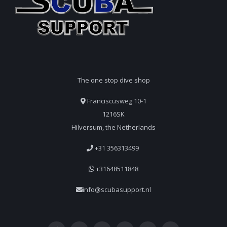
The one stop dive shop
Franciscusweg 10-1
1216SK
Hilversum, the Netherlands
+31 356313499
+31648511848
info@scubasupport.nl