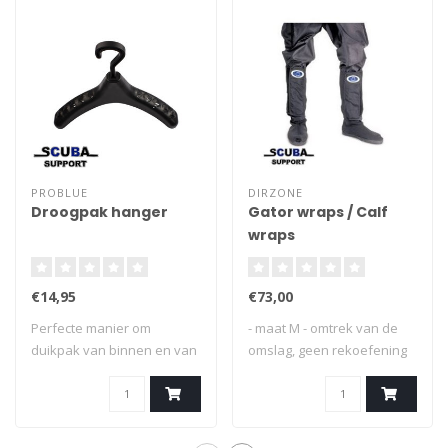
PROBLUE
DIRZONE
Droogpak hanger
Gator wraps / Calf
wraps
€14,95
€73,00
Perfecte manier om
- maat M - omtrek van de
duikpak van binnen en van
omslag, geen rekoefening
buiten schoon t..
toegepast ..