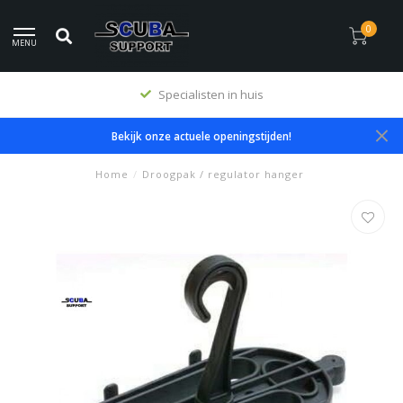
0
MENU
Specialisten in huis
Bekijk onze actuele openingstijden!
Home
/
Droogpak / regulator hanger