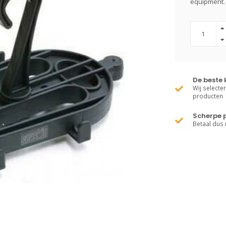
equipment.
De beste 
Wij selecte
producten
Scherpe p
Betaal dus 