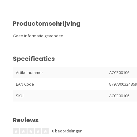
Productomschrijving
Geen informatie gevonden
Specificaties
Artikelnummer
ACCE00106
EAN Code
879730032486
SKU
ACCE00106
Reviews
0 beoordelingen