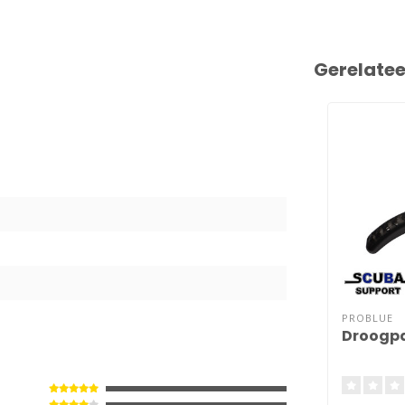
Gerelate
9
PROBLUE
Droogp