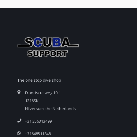
The one stop dive shop
Franciscusweg 10-1
1216SK
Hilversum, the Netherlands
+31 356313499
+31648511848