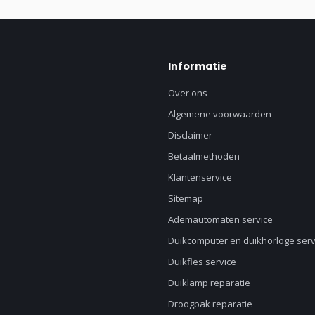
Informatie
Over ons
Algemene voorwaarden
Disclaimer
Betaalmethoden
Klantenservice
Sitemap
Ademautomaten service
Duikcomputer en duikhorloge serv
Duikfles service
Duiklamp reparatie
Droogpak reparatie