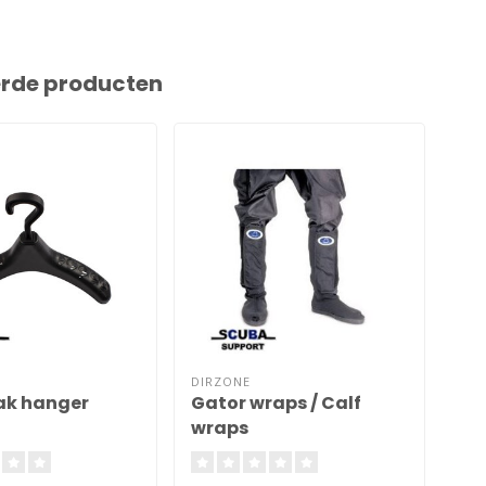
erde producten
DIRZONE
SI 
ak hanger
Gator wraps / Calf
Dr
wraps
Ri
lo