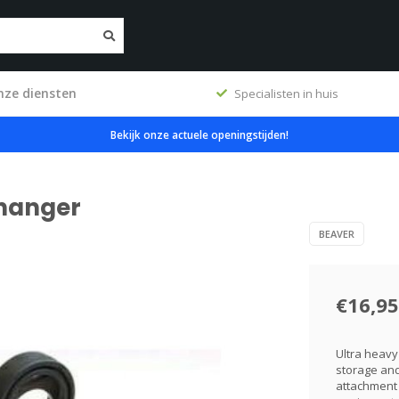
nze diensten
ig
Specialisten in huis
Bekijk onze actuele openingstijden!
 hanger
BEAVER
€16,95
Ultra heavy
storage and
attachment 