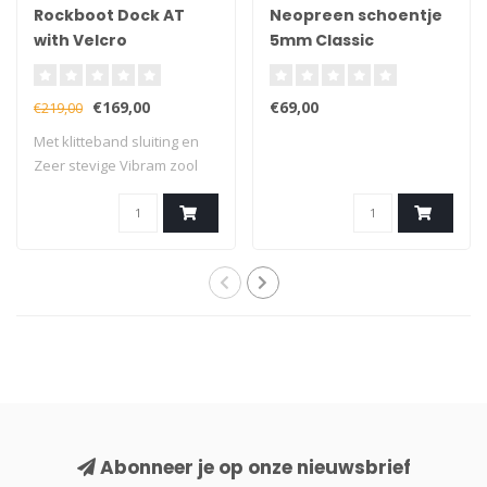
Rockboot Dock AT
Neopreen schoentje
with Velcro
5mm Classic
€169,00
€69,00
€219,00
Met klitteband sluiting en
Zeer stevige Vibram zool
Abonneer je op onze nieuwsbrief