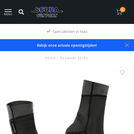
0
MENU
Specialisten in huis
Bekijk onze actuele openingstijden!
Home
/
Exowear Socks