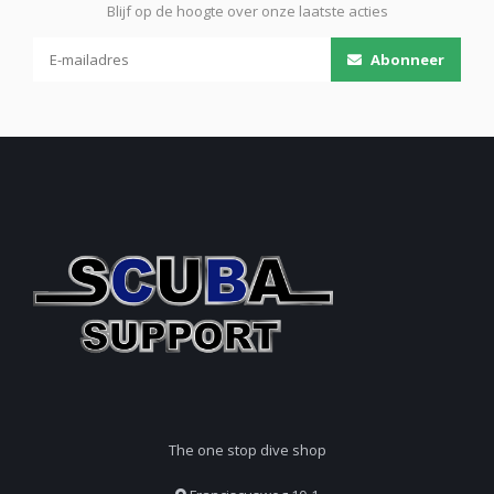
Blijf op de hoogte over onze laatste acties
Abonneer
The one stop dive shop