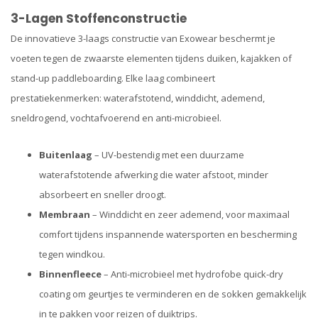
3-Lagen Stoffenconstructie
De innovatieve 3-laags constructie van Exowear beschermt je
voeten tegen de zwaarste elementen tijdens duiken, kajakken of
stand-up paddleboarding. Elke laag combineert
prestatiekenmerken: waterafstotend, winddicht, ademend,
sneldrogend, vochtafvoerend en anti-microbieel.
Buitenlaag
– UV-bestendig met een duurzame
waterafstotende afwerking die water afstoot, minder
absorbeert en sneller droogt.
Membraan
– Winddicht en zeer ademend, voor maximaal
comfort tijdens inspannende watersporten en bescherming
tegen windkou.
Binnenfleece
– Anti-microbieel met hydrofobe quick-dry
coating om geurtjes te verminderen en de sokken gemakkelijk
in te pakken voor reizen of duiktrips.