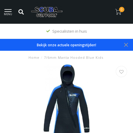
0
MENU
Specialisten in huis
Bekijk onze actuele openingstijden!
Home
/
7/6mm Manta Hooded Blue Kids