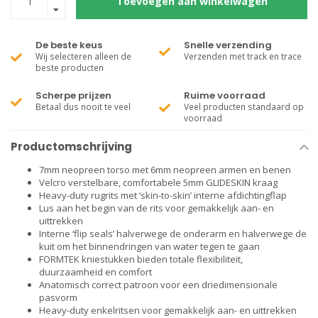
Toevoegen aan winkelwagen
De beste keus
Snelle verzending
Wij selecteren alleen de
Verzenden met track en trace
beste producten
Scherpe prijzen
Ruime voorraad
Betaal dus nooit te veel
Veel producten standaard op
voorraad
Productomschrijving
7mm neopreen torso met 6mm neopreen armen en benen
Velcro verstelbare, comfortabele 5mm GLIDESKIN kraag
Heavy-duty rugrits met ‘skin-to-skin’ interne afdichtingflap
Lus aan het begin van de rits voor gemakkelijk aan- en
uittrekken
Interne ‘flip seals’ halverwege de onderarm en halverwege de
kuit om het binnendringen van water tegen te gaan
FORMTEK kniestukken bieden totale flexibiliteit,
duurzaamheid en comfort
Anatomisch correct patroon voor een driedimensionale
pasvorm
Heavy-duty enkelritsen voor gemakkelijk aan- en uittrekken