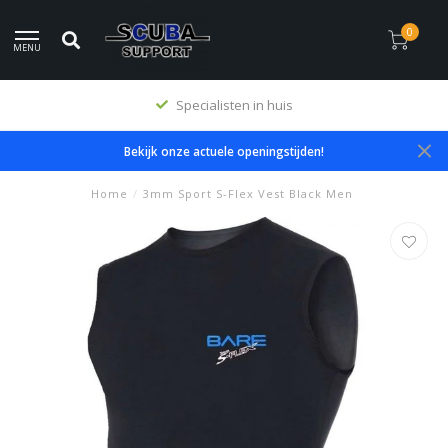
0
MENU
Specialisten in huis
Bekijk onze actuele openingstijden!
Home
/
3mm Sport S-Flex Vest Black Men