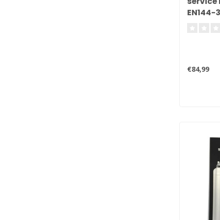
service 
EN144-
€84,99