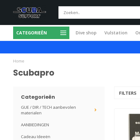
CATEGORIEËN
Dive shop
Vulstation
O
ice in eigen werkplaats
Snel en vakkund
Home
Scubapro
FILTERS
Categorieën
GUE / DIR / TECH aanbevolen
materialen
AANBIEDINGEN
Cadeau Ideeën