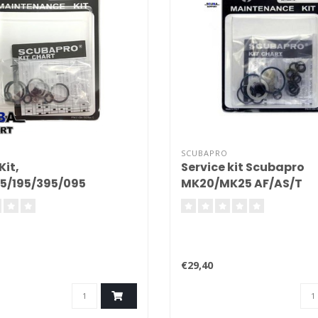
SCUBAPRO
Kit,
Service kit Scubapro
5/195/395/095
MK20/MK25 AF/AS/T
€29,40