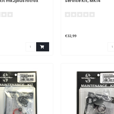
kit mk2plus nitrox
Service Kit, MK14
3
€32,99