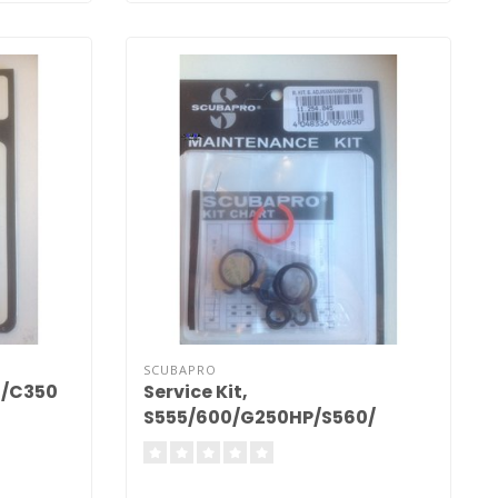
SCUBAPRO
0/C350
Service Kit,
S555/600/G250HP/S560/