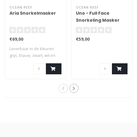
OCEAN REEF
OCEAN REEF
Aria Snorkelmasker
Uno - Full Face
Snorkeling Masker
large
€69,00
€59,00
Leverbaar in de kleuren
grijs, blauw, zwart, wit en
roze.