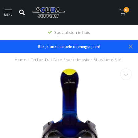
0
MENU
Specialisten in huis
Bekijk onze actuele openingstijden!
Home
/
TriTon Full Face Snorkelmasker Blue/Lime S-M