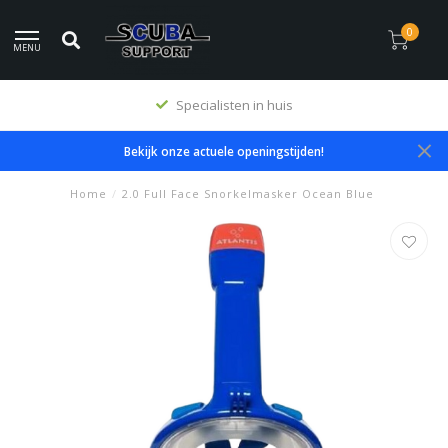
0
MENU
Specialisten in huis
Bekijk onze actuele openingstijden!
Home
/
2.0 Full Face Snorkelmasker Ocean Blue