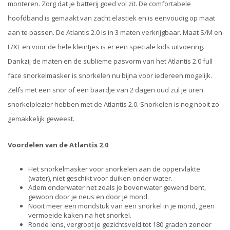
monteren. Zorg dat je batterij goed vol zit. De comfortabele
hoofdband is gemaakt van zacht elastiek en is eenvoudig op maat
aan te passen. De Atlantis 2.0 is in 3 maten verkrijgbaar. Maat S/M en
L/XL en voor de hele kleintjes is er een speciale kids uitvoering.
Dankzij de maten en de sublieme pasvorm van het Atlantis 2.0 full
face snorkelmasker is snorkelen nu bijna voor iedereen mogelijk.
Zelfs met een snor of een baardje van 2 dagen oud zul je uren
snorkelplezier hebben met de Atlantis 2.0. Snorkelen is nog nooit zo
gemakkelijk geweest.
Voordelen van de Atlantis 2.0
Het snorkelmasker voor snorkelen aan de oppervlakte
(water), niet geschikt voor duiken onder water.
Adem onderwater net zoals je bovenwater gewend bent,
gewoon door je neus en door je mond.
Nooit meer een mondstuk van een snorkel in je mond, geen
vermoeide kaken na het snorkel.
Ronde lens, vergroot je gezichtsveld tot 180 graden zonder