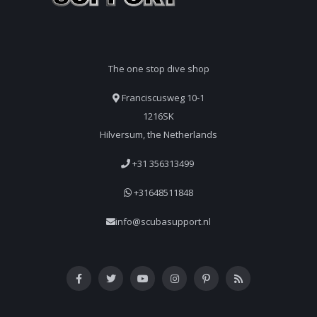
The one stop dive shop
Franciscusweg 10-1
1216SK
Hilversum, the Netherlands
+31 356313499
+31648511848
info@scubasupport.nl