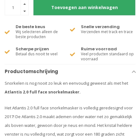
Toevoegen aan winkelwagen
De beste keus
Snelle verzending
Wij selecteren alleen de
Verzenden met track en trace
beste producten
Scherpe prijzen
Ruime voorraad
Betaal dus nooit te veel
Veel producten standaard op
voorraad
Productomschrijving
Snorkelen is nog nooit zo leuk en eenvoudig geweest als met het
Atlantis 2.0 full face snorkelmasker.
Het Atlantis 2.0 full face snorkelmasker is volledig geredesignd voor
2017! De Atlantis 2.0 maakt ademen onder water net zo gemakkelijk
als boven water, gewoon door je neus en mond. Het kristal heldere
venster is nu volledig rond, wat zorgt voor een 180 graden zicht