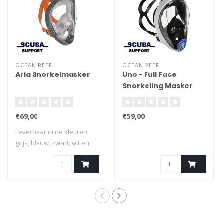
OCEAN REEF
OCEAN REEF
Aria Snorkelmasker
Uno - Full Face
Snorkeling Masker
large
€69,00
€59,00
Leverbaar in de kleuren
grijs, blauw, zwart, wit en
roze.