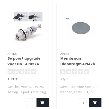
APEKS
APEKS
5e poort upgrade
Membraan
voor DST AP0274
Diaphragm AP1478
(RG912062)
€39,95
€6,99
Geschikt voor Apeks DST
Membraan voor Apeks 1e
1e trap 5e port uitbreiding
trappen, zoals DST, FST,
3/8 UNF..
DS4, DS1 ,XT..