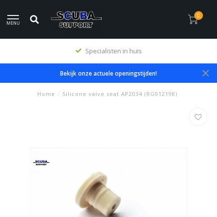
0
MENU
Specialisten in huis
Bekijk onze actuele openingstijden!
Home
/
Silicone valve seat AP2034 (RG912198)