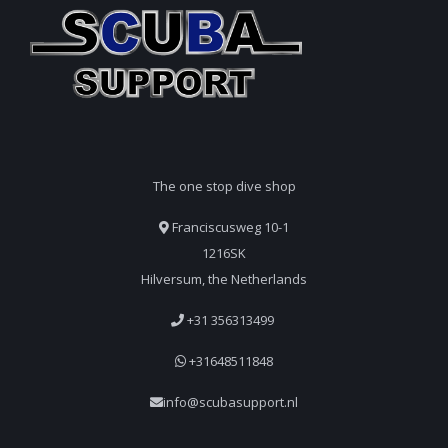
The one stop dive shop
Franciscusweg 10-1
1216SK
Hilversum, the Netherlands
+31 356313499
+31648511848
info@scubasupport.nl